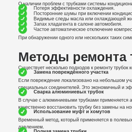
О наличии проблем с трубками системы кондицион
Потеря эффективности охлаждения.
Посторонние шумы при включении кондици
Видимые следы масла или охлаждающей жид
Запах хладагента в салоне автомобиля.
Частое автоматическое отключение компрес
При обнаружении одного или нескольких таких симп
Методы ремонта 
Существует несколько подходов к ремонту трубок 
Замена повреждённого участка
Если повреждение локализовано на небольшом уча
специальных соединителей. Это экономичный и эф
Сварка алюминиевых трубок
В случае с алюминиевыми трубками применяется ар
качественно восстановить трубку без замены на но
Использование муфт и хомутов
Временный метод, который применяется в полевых 
давлением.
Полная замена трубки