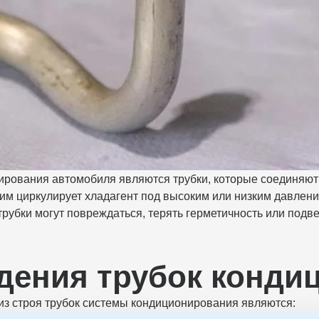
ирования автомобиля являются трубки, которые соединяю
ним циркулирует хладагент под высоким или низким давлени
убки могут повреждаться, терять герметичность или подве
ения трубок конди
з строя трубок системы кондиционирования являются: