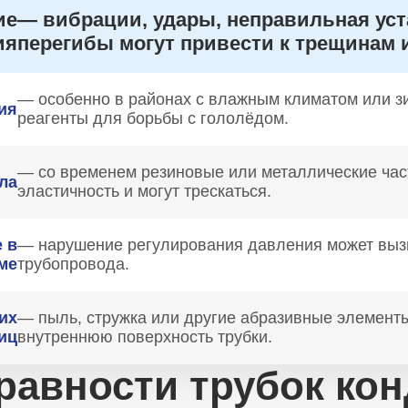
ие
— вибрации, удары, неправильная уст
ия
перегибы могут привести к трещинам 
— особенно в районах с влажным климатом или зи
ия
реагенты для борьбы с гололёдом.
— со временем резиновые или металлические час
ла
эластичность и могут трескаться.
 в
— нарушение регулирования давления может выз
ме
трубопровода.
их
— пыль, стружка или другие абразивные элементы
иц
внутреннюю поверхность трубки.
авности трубок ко