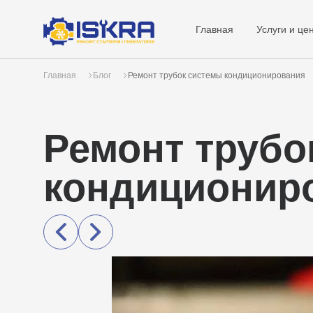
Главная
Услуги и це
Главная
Блог
Ремонт трубок системы кондиционирования
Ремонт трубо
кондиционир
next-
post
post
prev-